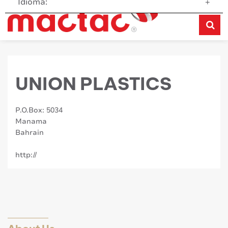
Idioma:
+
UNION PLASTICS
P.O.Box: 5034
Manama
Bahrain
http://
About Us