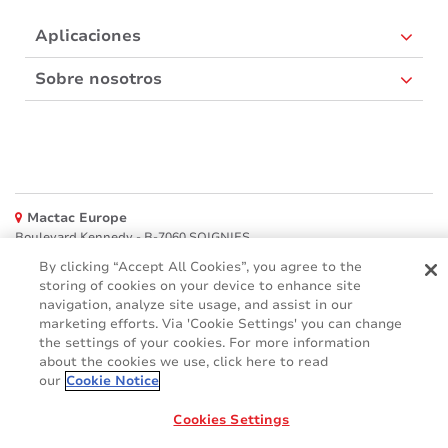
Aplicaciones
Sobre nosotros
Mactac Europe
Boulevard Kennedy - B-7060 SOIGNIES
By clicking “Accept All Cookies”, you agree to the
Websites
storing of cookies on your device to enhance site
navigation, analyze site usage, and assist in our
Mactac creative awards
marketing efforts. Via 'Cookie Settings' you can change
www.mactaccreativeawards.com
the settings of your cookies. For more information
about the cookies we use, click here to read
our
Cookie Notice
© 2016 - 2026
Cookies Settings
Glosario
Cookie Policy
FAQ (Preguntas frecuente)