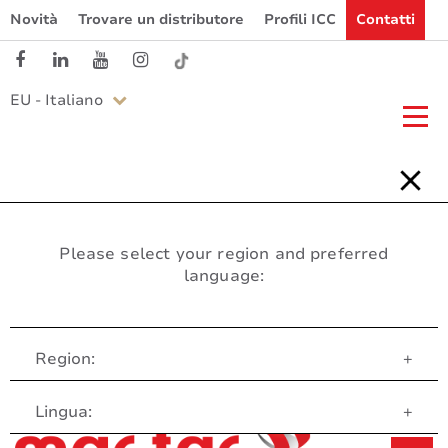
Novità
Trovare un distributore
Profili ICC
Contatti
EU - Italiano
Please select your region and preferred
language:
Region:
+
Servizio clienti
Lingua:
+