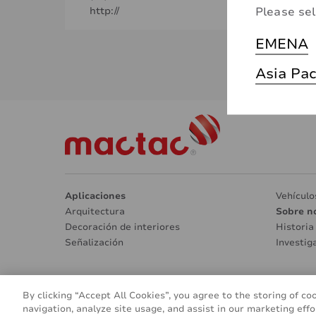
Please sel
http://
EMENA
Asia Pac
Aplicaciones
Vehículo
Arquitectura
Sobre n
Decoración de interiores
Historia
Señalización
Investig
By clicking “Accept All Cookies”, you agree to the storing of co
© 2016 - 2026
navigation, analyze site usage, and assist in our marketing effo