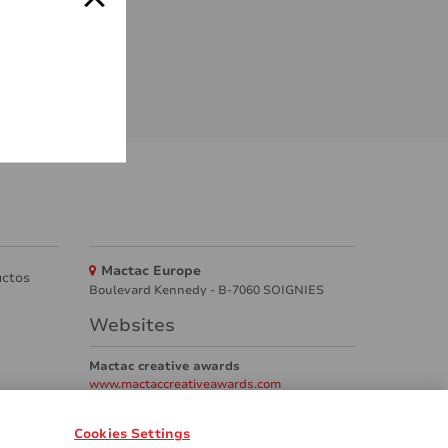
Mactac Europe
uctos
Boulevard Kennedy - B-7060 SOIGNIES
Websites
Mactac creative awards
www.mactaccreativeawards.com
Cookies Settings
tas frecuente)
GDPR
Legal & Privacy Notices