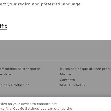
ect your region and preferred language:
ific
s y medios de transporte
Busca socios que utilicen prod
osotros
Mactac
Contacto
ación y Producción
REACH & RoHS
okies on your device to enhance site
Glosario
Cookie Policy
FAQ (Pregun
rts. Via 'Cookie Settings' you can change the