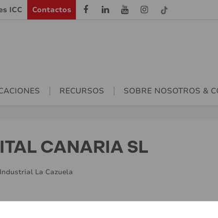
les ICC
Contactos
CACIONES
RECURSOS
SOBRE NOSOTROS & 
ITAL CANARIA SL
 Industrial La Cazuela