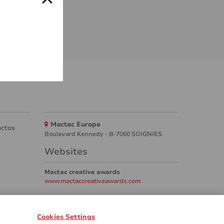
Mactac Europe
uctos
Boulevard Kennedy - B-7060 SOIGNIES
Websites
Mactac creative awards
www.mactaccreativeawards.com
tas frecuente)
GDPR
Legal & Privacy Notices
Cookies Settings