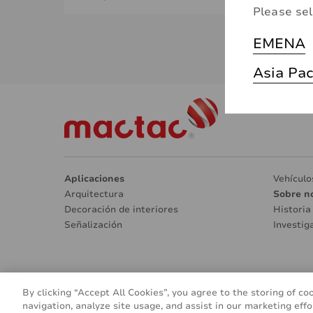
Please sel
EMENA
Asia Pac
Aplicaciones
Vehículo
Arquitectura
Sobre n
Decoración de interiores
Historia
Señalización
Investig
© 2016 - 2026
By clicking “Accept All Cookies”, you agree to the storing of co
navigation, analyze site usage, and assist in our marketing effo