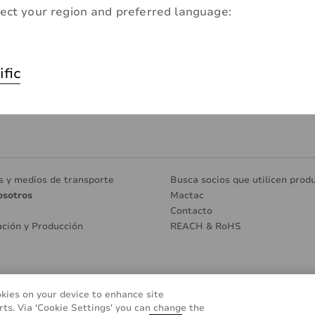
ect your region and preferred language:
ific
s y medios de transporte
Busca socios que utilicen prod
osotros
Mactac
Contacto
ación y Producción
REACH & RoHS
Glosario
Cookie Policy
FAQ (Pregun
okies on your device to enhance site
rts. Via 'Cookie Settings' you can change the