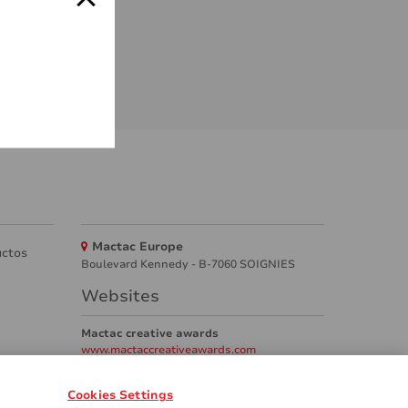
Mactac Europe
uctos
Boulevard Kennedy - B-7060 SOIGNIES
Websites
Mactac creative awards
www.mactaccreativeawards.com
Cookies Settings
tas frecuente)
GDPR
Legal & Privacy Notices