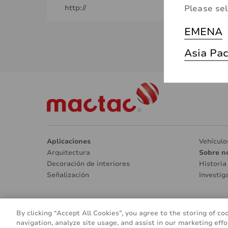
Please sel
http://
EMENA
Asia Pac
Aplicaciones
Vehículo
Arquitectura
Sobre n
Decoración de interiores
Historia
Señalización
Investig
By clicking “Accept All Cookies”, you agree to the storing of co
© 2016 - 2026
navigation, analyze site usage, and assist in our marketing effo