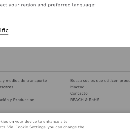
ect your region and preferred language:
ific
s y medios de transporte
Busca socios que utilicen prod
osotros
Mactac
Contacto
ación y Producción
REACH & RoHS
okies on your device to enhance site
Glosario
Cookie Policy
FAQ (Pregun
rts. Via 'Cookie Settings' you can change the