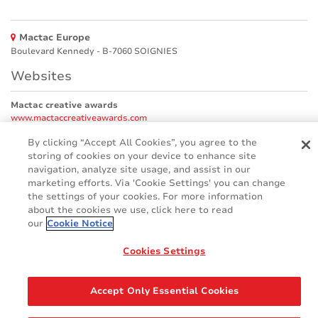
Mactac Europe
Boulevard Kennedy - B-7060 SOIGNIES
Websites
Mactac creative awards
www.mactaccreativeawards.com
By clicking “Accept All Cookies”, you agree to the
storing of cookies on your device to enhance site
navigation, analyze site usage, and assist in our
© 2016 - 2026
marketing efforts. Via 'Cookie Settings' you can change
the settings of your cookies. For more information
Glosario
Cookie Policy
FAQ (Preguntas frecuente)
about the cookies we use, click here to read
GDPR
Legal & Privacy Notices
our
Cookie Notice
Cookies Settings
Accept Only Essential Cookies